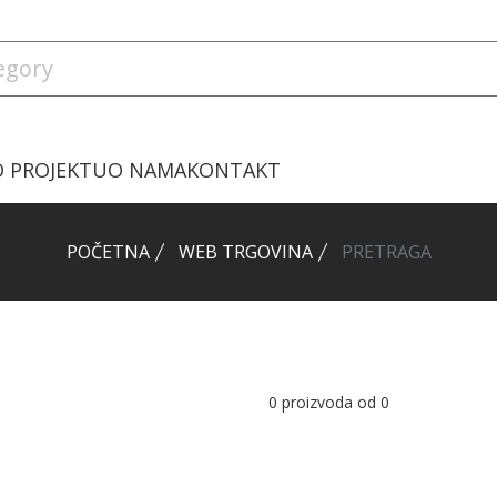
O PROJEKTU
O NAMA
KONTAKT
POČETNA
WEB TRGOVINA
PRETRAGA
0
proizvoda od
0