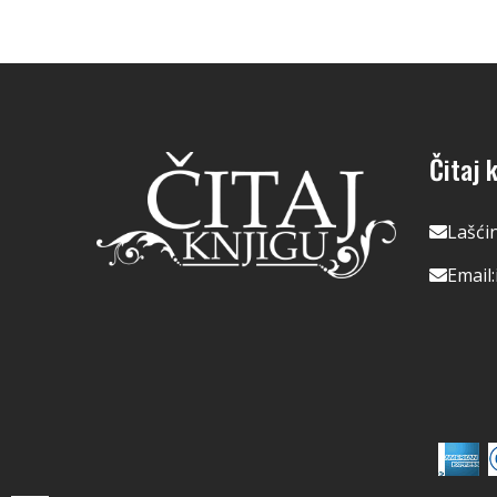
Čitaj k
Lašći
Email: