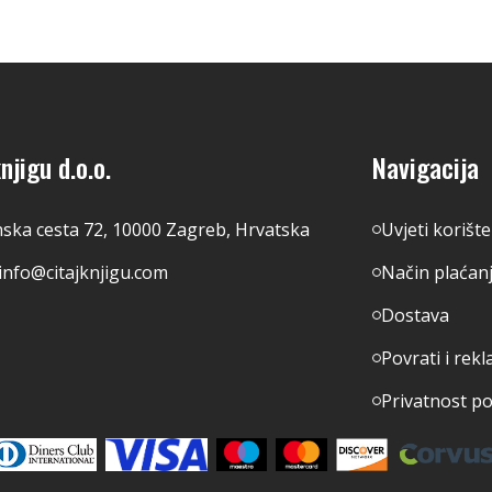
njigu d.o.o.
Navigacija
nska cesta 72, 10000 Zagreb, Hrvatska
Uvjeti korišt
info@citajknjigu.com
Način plaćan
Dostava
Povrati i rekl
Privatnost p