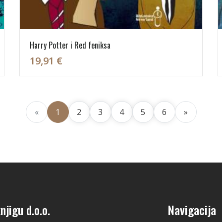
Harry Potter i Red feniksa
19,91 €
«
1
2
3
4
5
6
»
njigu d.o.o.
Navigacija