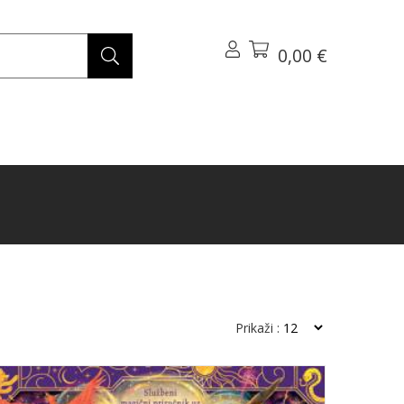
0,00 €
Prikaži :