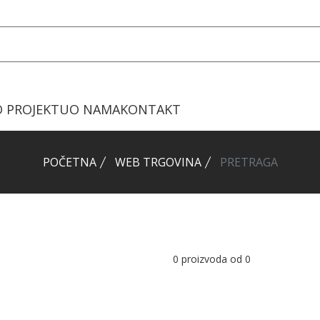
O PROJEKTU
O NAMA
KONTAKT
POČETNA
WEB TRGOVINA
PRETRAGA
0
proizvoda od
0