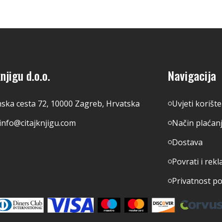
njigu d.o.o.
Navigacija
nska cesta 72, 10000 Zagreb, Hrvatska
Uvjeti korišt
info@citajknjigu.com
Način plaćan
Dostava
Povrati i rekl
Privatnost p