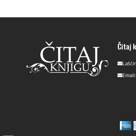
Čitaj k
Lašći
Email: