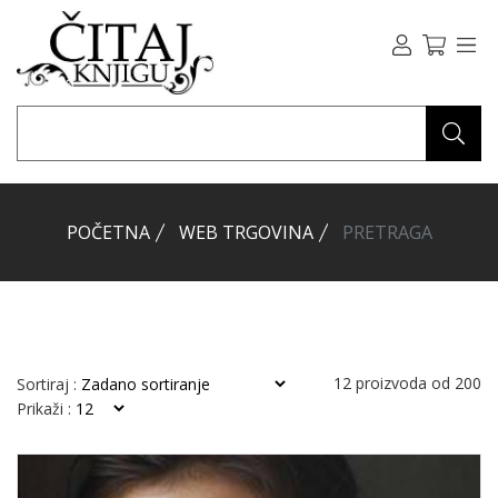
POČETNA
WEB TRGOVINA
PRETRAGA
12
proizvoda od
200
Sortiraj :
Prikaži :