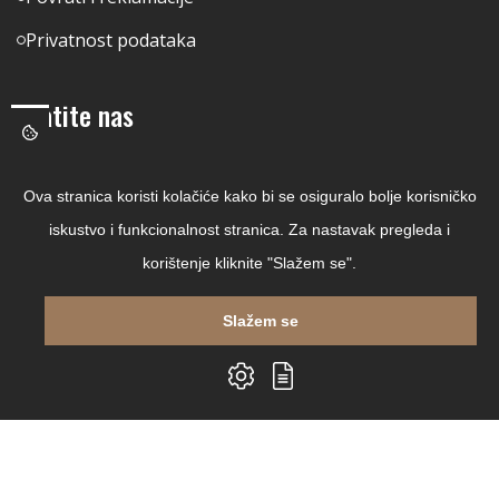
Privatnost podataka
Pratite nas
Facebook
Ova stranica koristi kolačiće kako bi se osiguralo bolje korisničko
Linkedin
iskustvo i funkcionalnost stranica. Za nastavak pregleda i
Instagram
korištenje kliknite "Slažem se".
Youtube
Slažem se