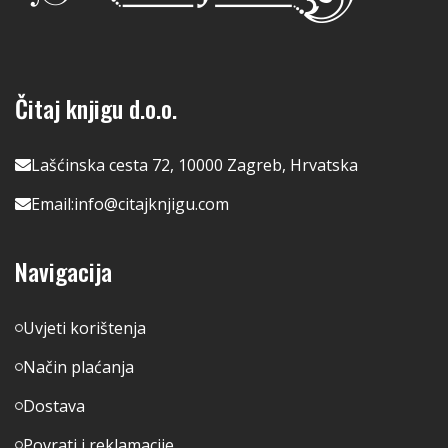
Čitaj knjigu d.o.o.
Lašćinska cesta 72, 10000 Zagreb, Hrvatska
Email:
info@citajknjigu.com
Navigacija
Uvjeti korištenja
Način plaćanja
Dostava
Povrati i reklamacije