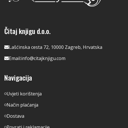
Čitaj knjigu d.o.o.
Lašćinska cesta 72, 10000 Zagreb, Hrvatska
Email:
info@citajknjigu.com
Navigacija
Uvjeti korištenja
Način plaćanja
Dostava
Povrati i reklamacije