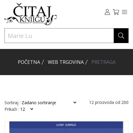
POČETNA
WEB TRGOVINA
PRETRAGA
12
proizvoda od
200
Sortiraj :
Prikaži :