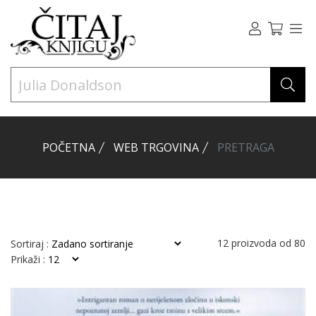
POČETNA
WEB TRGOVINA
PRETRAGA
12
proizvoda od
80
Sortiraj :
Prikaži :