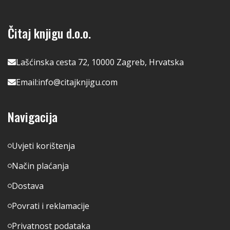
Čitaj knjigu d.o.o.
Lašćinska cesta 72, 10000 Zagreb, Hrvatska
Email:
info@citajknjigu.com
Navigacija
Uvjeti korištenja
Način plaćanja
Dostava
Povrati i reklamacije
Privatnost podataka