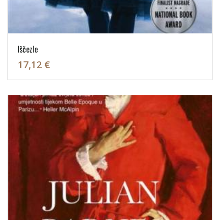
Iščezle
17,12 €